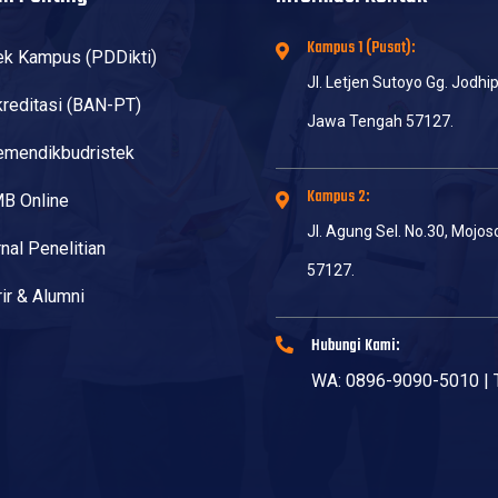
Kampus 1 (Pusat):
k Kampus (PDDikti)
Jl. Letjen Sutoyo Gg. Jodhi
reditasi (BAN-PT)
Jawa Tengah 57127.
mendikbudristek
Kampus 2:
B Online
Jl. Agung Sel. No.30, Mojo
nal Penelitian
57127.
ir & Alumni
Hubungi Kami:
WA: 0896-9090-5010 | T