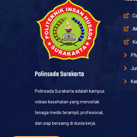
Ce
Ak
Ke
PM
Jur
Polinsada Surakarta
Kar
Polinsada Surakarta adalah kampus
vokasi kesehatan yang mencetak
tenaga medis terampil, profesional,
dan siap bersaing di dunia kerja.